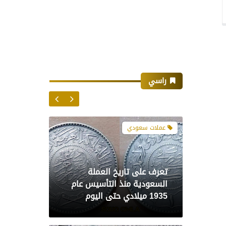
عملات سعودي
راسي
تعرف على تاريخ العملة
السعودية منذ التأسيس عام
1935 ميلادي حتى اليوم
بدون قسم
خمسون درهما ليبي - تاريخ
الاصدار سنة 1975 ميلادي