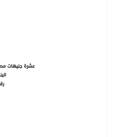
عشرة جنيهات مصرية - تار
الب
رقم 